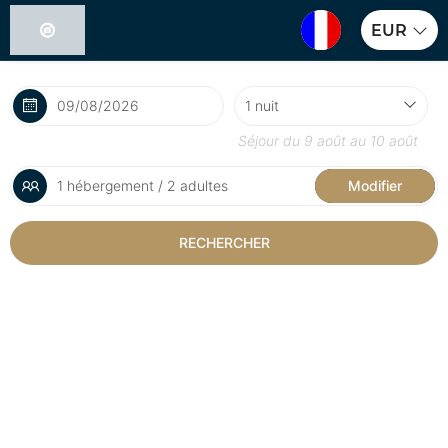
EUR
Séjour du
9 août
au
10 août
1 hébergement / 2 adultes
Modifier